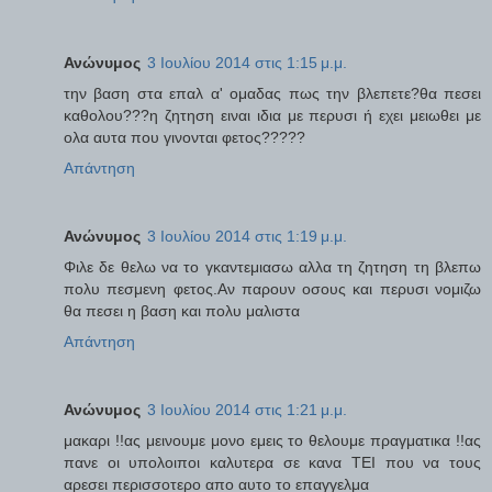
Ανώνυμος
3 Ιουλίου 2014 στις 1:15 μ.μ.
την βαση στα επαλ α' ομαδας πως την βλεπετε?θα πεσει
καθολου???η ζητηση ειναι ιδια με περυσι ή εχει μειωθει με
ολα αυτα που γινονται φετος?????
Απάντηση
Ανώνυμος
3 Ιουλίου 2014 στις 1:19 μ.μ.
Φιλε δε θελω να το γκαντεμιασω αλλα τη ζητηση τη βλεπω
πολυ πεσμενη φετος.Αν παρουν οσους και περυσι νομιζω
θα πεσει η βαση και πολυ μαλιστα
Απάντηση
Ανώνυμος
3 Ιουλίου 2014 στις 1:21 μ.μ.
μακαρι !!ας μεινουμε μονο εμεις το θελουμε πραγματικα !!ας
πανε οι υπολοιποι καλυτερα σε κανα ΤΕΙ που να τους
αρεσει περισσοτερο απο αυτο το επαγγελμα