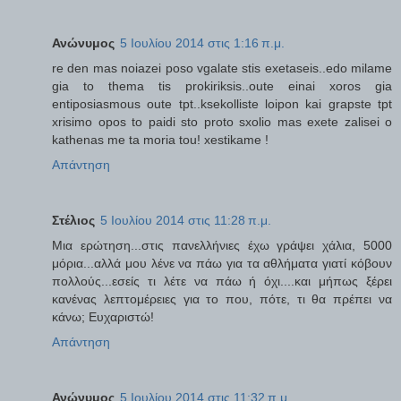
Ανώνυμος
5 Ιουλίου 2014 στις 1:16 π.μ.
re den mas noiazei poso vgalate stis exetaseis..edo milame
gia to thema tis prokiriksis..oute einai xoros gia
entiposiasmous oute tpt..ksekolliste loipon kai grapste tpt
xrisimo opos to paidi sto proto sxolio mas exete zalisei o
kathenas me ta moria tou! xestikame !
Απάντηση
Στέλιος
5 Ιουλίου 2014 στις 11:28 π.μ.
Μια ερώτηση...στις πανελλήνιες έχω γράψει χάλια, 5000
μόρια...αλλά μου λένε να πάω για τα αθλήματα γιατί κόβουν
πολλούς...εσείς τι λέτε να πάω ή όχι....και μήπως ξέρει
κανένας λεπτομέρειες για το που, πότε, τι θα πρέπει να
κάνω; Ευχαριστώ!
Απάντηση
Ανώνυμος
5 Ιουλίου 2014 στις 11:32 π.μ.