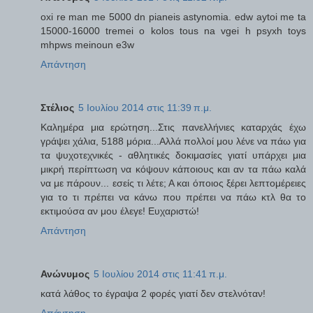
oxi re man me 5000 dn pianeis astynomia. edw aytoi me ta
15000-16000 tremei o kolos tous na vgei h psyxh toys
mhpws meinoun e3w
Απάντηση
Στέλιος
5 Ιουλίου 2014 στις 11:39 π.μ.
Καλημέρα μια ερώτηση...Στις πανελλήνιες καταρχάς έχω
γράψει χάλια, 5188 μόρια...Αλλά πολλοί μου λένε να πάω για
τα ψυχοτεχνικές - αθλητικές δοκιμασίες γιατί υπάρχει μια
μικρή περίπτωση να κόψουν κάποιους και αν τα πάω καλά
να με πάρουν... εσείς τι λέτε; Α και όποιος ξέρει λεπτομέρειες
για το τι πρέπει να κάνω που πρέπει να πάω κτλ θα το
εκτιμούσα αν μου έλεγε! Ευχαριστώ!
Απάντηση
Ανώνυμος
5 Ιουλίου 2014 στις 11:41 π.μ.
κατά λάθος το έγραψα 2 φορές γιατί δεν στελνόταν!
Απάντηση