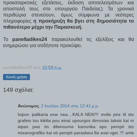
προκαταρκτικές εξετάσεις, έκδοση αποτελεσμάτων και
αποστολή τους στο υπουργείο Παιδείας). Τα χρονικά
περιθώρια στενεύουν, όμως σύμφωνα με νεότερες
πληροφορίες
η προκήρυξη θα βγει στη δημοσιότητα το
πιθανότερο μέχρι την Παρασκευή
.
Το
panelladikes24
παρακολουθεί τις εξελίξεις και θα
ενημερώσει για οτιδήποτε προκύψει.
panelladikes24
στις
10:59 π.μ.
Κοινή χρήση
149 σχόλια:
Ανώνυμος
2 Ιουλίου 2014 στις 12:41 μ.μ.
loipon palikaria exw nea....KALA NEA!!!! molis pira til sto
grafeio tou kikilia pou einai upourgos dimosias taksis kai m
eipan pws tin dilwnoume kanonika apo pempti sto
mixanografiko kai oti pempti paraskeui 8a exei vgei..!!! ante