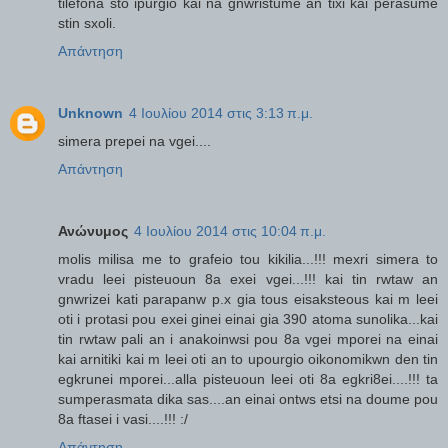
tilefona sto ipurgio kai na gnwristume an tixi kai perasume
stin sxoli.
Απάντηση
Unknown
4 Ιουλίου 2014 στις 3:13 π.μ.
simera prepei na vgei....
Απάντηση
Ανώνυμος
4 Ιουλίου 2014 στις 10:04 π.μ.
molis milisa me to grafeio tou kikilia...!!! mexri simera to
vradu leei pisteuoun 8a exei vgei...!!! kai tin rwtaw an
gnwrizei kati parapanw p.x gia tous eisaksteous kai m leei
oti i protasi pou exei ginei einai gia 390 atoma sunolika...kai
tin rwtaw pali an i anakoinwsi pou 8a vgei mporei na einai
kai arnitiki kai m leei oti an to upourgio oikonomikwn den tin
egkrunei mporei...alla pisteuoun leei oti 8a egkri8ei....!!! ta
sumperasmata dika sas....an einai ontws etsi na doume pou
8a ftasei i vasi....!!! :/
Απάντηση