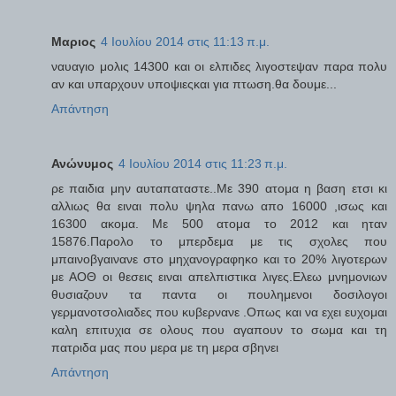
Μαριος
4 Ιουλίου 2014 στις 11:13 π.μ.
ναυαγιο μολις 14300 και οι ελπιδες λιγοστεψαν παρα πολυ
αν και υπαρχουν υποψιεςκαι για πτωση.θα δουμε...
Απάντηση
Ανώνυμος
4 Ιουλίου 2014 στις 11:23 π.μ.
ρε παιδια μην αυταπαταστε..Με 390 ατομα η βαση ετσι κι
αλλιως θα ειναι πολυ ψηλα πανω απο 16000 ,ισως και
16300 ακομα. Με 500 ατομα το 2012 και ηταν
15876.Παρολο το μπερδεμα με τις σχολες που
μπαινοβγαινανε στο μηχανογραφηκο και το 20% λιγοτερων
με ΑΟΘ οι θεσεις ειναι απελπιστικα λιγες.Ελεω μνημονιων
θυσιαζουν τα παντα οι πουλημενοι δοσιλογοι
γερμανοτσολιαδες που κυβερνανε .Οπως και να εχει ευχομαι
καλη επιτυχια σε ολους που αγαπουν το σωμα και τη
πατριδα μας που μερα με τη μερα σβηνει
Απάντηση