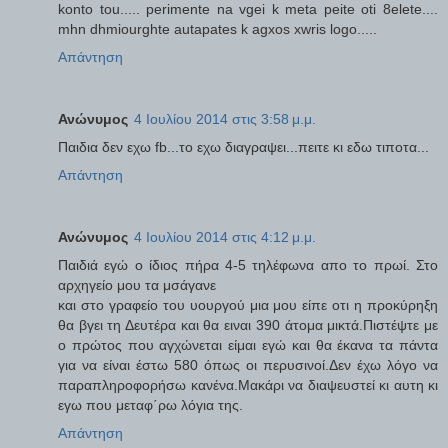
konto tou..... perimente na vgei k meta peite oti 8elete....
mhn dhmiourghte autapates k agxos xwris logo.....
Απάντηση
Ανώνυμος
4 Ιουλίου 2014 στις 3:58 μ.μ.
Παιδια δεν εχω fb...το εχω διαγραψει...πειτε κι εδω τιποτα...
Απάντηση
Ανώνυμος
4 Ιουλίου 2014 στις 4:12 μ.μ.
Παιδιά εγώ ο ίδιος πήρα 4-5 τηλέφωνα απο το πρωί. Στο
αρχηγείο μου τα μσάγανε
και στο γραφείο του υουργού μια μου είπε οτι η προκύρηξη
θα βγει τη Δευτέρα και θα ειναι 390 άτομα μικτά.Πιστέψτε με
ο πρώτος που αγχώνεται είμαι εγώ και θα έκανα τα πάντα
για να είναι έστω 580 όπως οι περυσινοί.Δεν έχω λόγο να
παραπληροφορήσω κανένα.Μακάρι να διαψευστεί κι αυτη κι
εγω που μεταφ΄ρω λόγια της.
Απάντηση