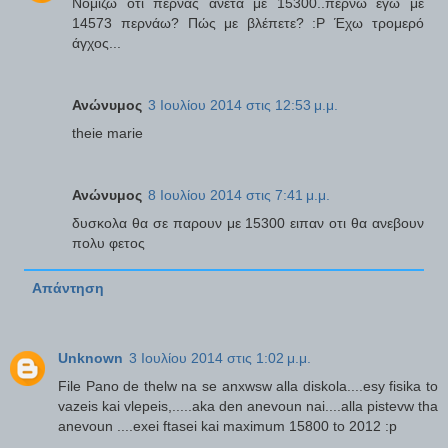
Νομίζω ότι περνάς άνετα με 15300..περνώ εγώ με
14573 περνάω? Πώς με βλέπετε? :P Έχω τρομερό
άγχος...
Ανώνυμος
3 Ιουλίου 2014 στις 12:53 μ.μ.
theie marie
Ανώνυμος
8 Ιουλίου 2014 στις 7:41 μ.μ.
δυσκολα θα σε παρουν με 15300 ειπαν οτι θα ανεβουν
πολυ φετος
Απάντηση
Unknown
3 Ιουλίου 2014 στις 1:02 μ.μ.
File Pano de thelw na se anxwsw alla diskola....esy fisika to
vazeis kai vlepeis,.....aka den anevoun nai....alla pistevw tha
anevoun ....exei ftasei kai maximum 15800 to 2012 :p